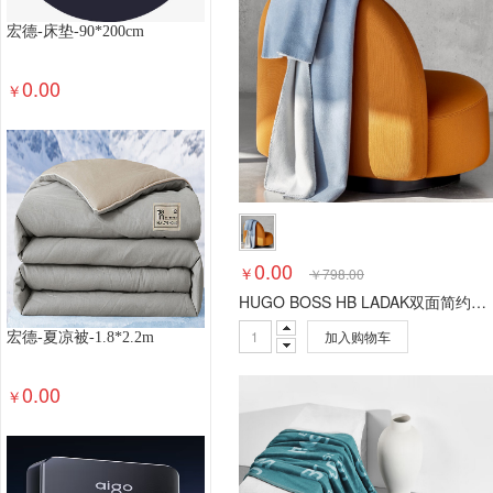
布线设备
网络存储
磁带机
磁带库
不间
宏德-床垫-90*200cm
防火墙
磁盘阵列配件-扩展柜
磁盘阵列配件-
0.00
交换机配件-堆叠电缆
交换机配件-光模块
光
￥
服务器配件-HBA卡
服务器配件-RAID卡
服务
其他服务器设备
服务器配件
塔式服务器整机
其他一般输入设备
HUB/集线器
网卡
机顶
鼠标
显卡
固态硬盘
内存
CPU
手写板
散热器
存储卡
硬盘
电脑包
鼠标/键盘
掌上电脑
小型计算机
中型计算机
触控一体
0.00
￥
￥
798.00
双网隔离计算机
安全计算机
工作站
台式一
HUGO BOSS HB LADAK双面简约毯（夜蓝）HBMT-029S
色带
墨盒
其他数码设备
特殊照相机
专
加入购物车
宏德-夏凉被-1.8*2.2m
户外器材
运动相机
单反配件
镜头
拍立
摄像机
数码照相机
其他影音设备
便携式扩
0.00
￥
录音笔
其他销毁设备
综合销毁设备
芯片粉
喷墨多功能一体机
激光多功能一体机
其他文
速印机
高拍仪
速录笔
扫描仪
传真机