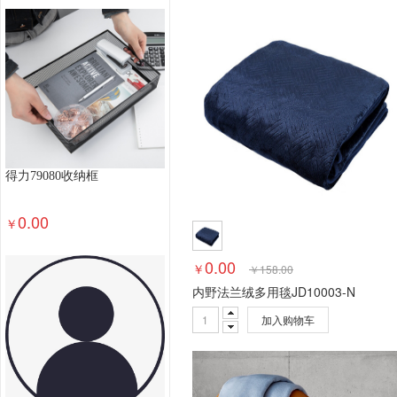
办公桌椅
储物柜
保险箱/保管箱
其他办公
集成电路（IC）卡读写器
磁卡读写器
纸带输
更衣柜
消毒柜
金属质柜类
保险柜
木制
轻金属床类
钢塑床类
钢木床类
其他生活家
厨房卫浴
布料
桌布/罩件
抱枕靠垫/垫套
残疾人福利性单位产品（目录内）
炒菜机器人
服务性商品(布草)
地毯地垫
布草配件
电热
得力79080收纳框
毛巾浴巾
凉席
蚊帐
枕芯
被子
床品套
中央空调
立柜式空调
壁挂式空调
其他空气
0.00
￥
空气净化设备
空气滤洁器
通风设备
其他制
家电配件
家电服务
酒精检测仪
灭蚊灯
0.00
￥
￥
158.00
温奶器
万用遥控器
清洁机
扫地机器人
内野法兰绒多用毯JD10003-N
电开水器
钟表
净水器
电吹风机
吸尘器
加入购物车
取暖电器
电水壶/电热水瓶
电风扇
微波炉
入侵防御设备
入侵检测设备
其他计算机软件
服务器配件-操作系统
PC配件-操作系统
其他
服务型商品(网络设备)
网线
存储用光纤交换