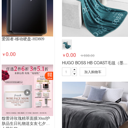
投影仪
其他打印设备
打印一体机
服务性商
热敏打印机
标签打印机
涉密安全打印机
票
其他复印设备
服务性商品(复印机)
复印机
空气炸锅
食品处理机
破壁机
多用途锅
电炖锅
酸奶机
面包机
电磁炉
电烤箱
爱国者-移动硬盘-HD809
面条机
蒸箱
其他文体用品
网球拍
乒乓
羽毛球网架
羽毛球包
裁判用品
乒乓球桌
0.00
0.00
￥
￥
￥
698.00
跳箱/跳马
铅球
接力棒
服务性商品(体育用
HUGO BOSS HB COAST毛毯（墨绿色)HBMT-026S
图书音像
娱乐设备
排球
网球
羽毛球
相机清洁
相机包
摄影配件
闪光灯/手柄
加入购物车
读卡器
电池/充电器
其他办公设备
硬币清
印油
印台
切纸机
考勤机
点钞/验钞机
调味品
食用油
饮料
饮用水
米面杂粮
清洁工具
工具/搬运/作业
个人洗护
办公日
幼儿教具
美术用具
乐器
教学用计算器
胶水
胶带
夹
钉
针
尺
刀
剪
馥蕾诗玫瑰精萃面膜30ml护
肤品生日礼物送女友七夕情
奖牌杯
党团徽
相框
会议请柬
票夹
报