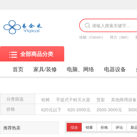
佳能（Canon）
得力（deli）
全部商品分类
首页
家具/装修
电脑、网络
电器设备
分类筛选
轮椅
手提式干粉灭火器
货架
其他商用设备
除螨仪
电话机
粉盒
木制台、桌类
钢木
价格
620元以下
620-2000元
2000-3000元
300
便器
高压钠灯
双端荧光灯
自镇流荧光灯
吸顶灯
台灯
仪器仪表
水槽
门铃
龙头
推荐热卖
综合
销量
价格
评论
新
插座
LED灯
屏风类
教学用具
讲台
工