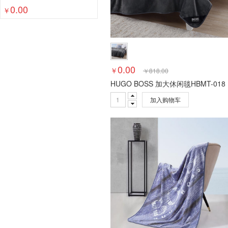
人节礼物
0.00
杂志架
名片册
装订/塑封
计算器
白板/
￥
文件整理
标识展示
本册/标签
修正用品
办公收纳
笔类
纸类
0.00
￥
￥
818.00
HUGO BOSS 加大休闲毯HBMT-018
加入购物车