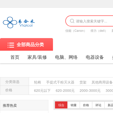
佳能（Canon）
得力（deli）
全部商品分类
首页
家具/装修
电脑、网络
电器设备
分类筛选
轮椅
手提式干粉灭火器
货架
其他商用设备
除螨仪
电话机
粉盒
木制台、桌类
钢木
价格
620元以下
620-2000元
2000-3000元
300
便器
高压钠灯
双端荧光灯
自镇流荧光灯
吸顶灯
台灯
仪器仪表
水槽
门铃
龙头
推荐热卖
综合
销量
价格
评论
新
插座
LED灯
屏风类
教学用具
讲台
工