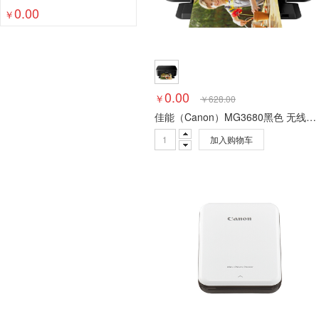
0.00
杂志架
名片册
装订/塑封
计算器
白板/
￥
文件整理
标识展示
本册/标签
修正用品
办公收纳
笔类
纸类
0.00
￥
￥
628.00
佳能（Canon）MG3680黑色 无线家用彩色喷墨多功能照片一体机（打印/复印/扫描/自动双面 学生作业/照片）
加入购物车