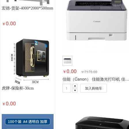
布线设备
网络存储
磁带机
磁带库
不间
宏德-货架-4000*2000*500mm
防火墙
磁盘阵列配件-扩展柜
磁盘阵列配件-
0.00
交换机配件-堆叠电缆
交换机配件-光模块
光
￥
服务器配件-HBA卡
服务器配件-RAID卡
服务
其他服务器设备
服务器配件
塔式服务器整机
其他一般输入设备
HUB/集线器
网卡
机顶
鼠标
显卡
固态硬盘
内存
CPU
手写板
散热器
存储卡
硬盘
电脑包
鼠标/键盘
掌上电脑
小型计算机
中型计算机
触控一体
0.00
￥
￥
7175.00
双网隔离计算机
安全计算机
工作站
台式一
佳能（Canon） 佳能激光打印机 佳能LBP8750N A3黑白激光打印机 
色带
墨盒
其他数码设备
特殊照相机
专
加入购物车
虎牌-保险柜-30cm
户外器材
运动相机
单反配件
镜头
拍立
摄像机
数码照相机
其他影音设备
便携式扩
0.00
￥
录音笔
其他销毁设备
综合销毁设备
芯片粉
喷墨多功能一体机
激光多功能一体机
其他文
速印机
高拍仪
速录笔
扫描仪
传真机