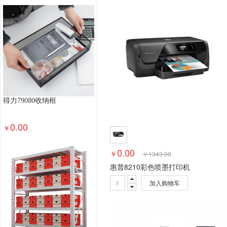
办公桌椅
储物柜
保险箱/保管箱
其他办公
集成电路（IC）卡读写器
磁卡读写器
纸带输
更衣柜
消毒柜
金属质柜类
保险柜
木制
轻金属床类
钢塑床类
钢木床类
其他生活家
厨房卫浴
布料
桌布/罩件
抱枕靠垫/垫套
残疾人福利性单位产品（目录内）
炒菜机器人
服务性商品(布草)
地毯地垫
布草配件
电热
得力79080收纳框
毛巾浴巾
凉席
蚊帐
枕芯
被子
床品套
中央空调
立柜式空调
壁挂式空调
其他空气
0.00
￥
空气净化设备
空气滤洁器
通风设备
其他制
家电配件
家电服务
酒精检测仪
灭蚊灯
0.00
￥
￥
1343.00
温奶器
万用遥控器
清洁机
扫地机器人
惠普8210彩色喷墨打印机
电开水器
钟表
净水器
电吹风机
吸尘器
加入购物车
取暖电器
电水壶/电热水瓶
电风扇
微波炉
入侵防御设备
入侵检测设备
其他计算机软件
服务器配件-操作系统
PC配件-操作系统
其他
服务型商品(网络设备)
网线
存储用光纤交换