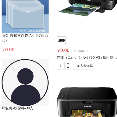
投影仪
其他打印设备
打印一体机
服务性商
热敏打印机
标签打印机
涉密安全打印机
票
其他复印设备
服务性商品(复印机)
复印机
空气炸锅
食品处理机
破壁机
多用途锅
电炖锅
酸奶机
面包机
电磁炉
电烤箱
山久 按扣文件袋 A4（仅供西
面条机
蒸箱
其他文体用品
网球拍
乒乓
安）
羽毛球网架
羽毛球包
裁判用品
乒乓球桌
0.00
0.00
￥
￥
￥
2838.00
跳箱/跳马
铅球
接力棒
服务性商品(体育用
佳能（Canon） iX6780 A3+商用喷墨打印机
图书音像
娱乐设备
排球
网球
羽毛球
相机清洁
相机包
摄影配件
闪光灯/手柄
加入购物车
读卡器
电池/充电器
其他办公设备
硬币清
印油
印台
切纸机
考勤机
点钞/验钞机
调味品
食用油
饮料
饮用水
米面杂粮
清洁工具
工具/搬运/作业
个人洗护
办公日
幼儿教具
美术用具
乐器
教学用计算器
胶水
胶带
夹
钉
针
尺
刀
剪
可复美-胶原棒-30支
奖牌杯
党团徽
相框
会议请柬
票夹
报