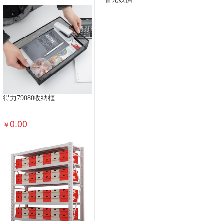
办公桌椅
储物柜
保险箱/保管箱
其他办公
集成电路（IC）卡读写器
磁卡读写器
纸带输
更衣柜
消毒柜
金属质柜类
保险柜
木制
轻金属床类
钢塑床类
钢木床类
其他生活家
厨房卫浴
布料
桌布/罩件
抱枕靠垫/垫套
残疾人福利性单位产品（目录内）
炒菜机器人
服务性商品(布草)
地毯地垫
布草配件
电热
得力79080收纳框
毛巾浴巾
凉席
蚊帐
枕芯
被子
床品套
中央空调
立柜式空调
壁挂式空调
其他空气
0.00
￥
空气净化设备
空气滤洁器
通风设备
其他制
家电配件
家电服务
酒精检测仪
灭蚊灯
温奶器
万用遥控器
清洁机
扫地机器人
电开水器
钟表
净水器
电吹风机
吸尘器
取暖电器
电水壶/电热水瓶
电风扇
微波炉
入侵防御设备
入侵检测设备
其他计算机软件
服务器配件-操作系统
PC配件-操作系统
其他
服务型商品(网络设备)
网线
存储用光纤交换