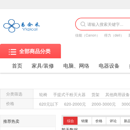
佳能（Canon）
得力（deli）
全部商品分类
首页
家具/装修
电脑、网络
电器设备
分类筛选
轮椅
手提式干粉灭火器
货架
其他商用设备
除螨仪
电话机
粉盒
木制台、桌类
钢木
价格
620元以下
620-2000元
2000-3000元
300
便器
高压钠灯
双端荧光灯
自镇流荧光灯
吸顶灯
台灯
仪器仪表
水槽
门铃
龙头
推荐热卖
综合
销量
价格
评论
新
插座
LED灯
屏风类
教学用具
讲台
工
暂无数据