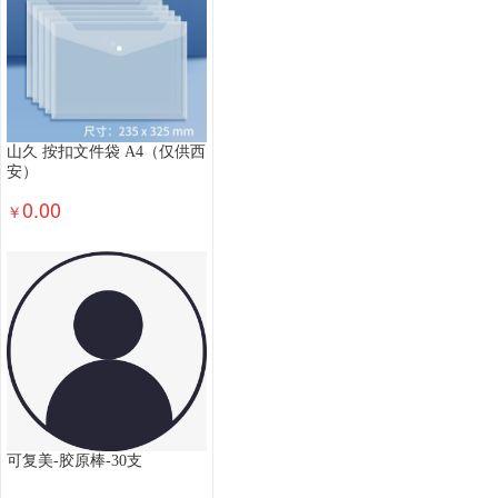
投影仪
其他打印设备
打印一体机
服务性商
热敏打印机
标签打印机
涉密安全打印机
票
其他复印设备
服务性商品(复印机)
复印机
空气炸锅
食品处理机
破壁机
多用途锅
电炖锅
酸奶机
面包机
电磁炉
电烤箱
山久 按扣文件袋 A4（仅供西
面条机
蒸箱
其他文体用品
网球拍
乒乓
安）
羽毛球网架
羽毛球包
裁判用品
乒乓球桌
0.00
￥
跳箱/跳马
铅球
接力棒
服务性商品(体育用
图书音像
娱乐设备
排球
网球
羽毛球
相机清洁
相机包
摄影配件
闪光灯/手柄
读卡器
电池/充电器
其他办公设备
硬币清
印油
印台
切纸机
考勤机
点钞/验钞机
调味品
食用油
饮料
饮用水
米面杂粮
清洁工具
工具/搬运/作业
个人洗护
办公日
幼儿教具
美术用具
乐器
教学用计算器
胶水
胶带
夹
钉
针
尺
刀
剪
可复美-胶原棒-30支
奖牌杯
党团徽
相框
会议请柬
票夹
报