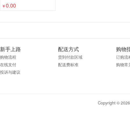
0.00
杂志架
名片册
装订/塑封
计算器
白板/
￥
文件整理
标识展示
本册/标签
修正用品
办公收纳
笔类
纸类
新手上路
配送方式
购物
购物流程
货到付款区域
订购流
在线支付
配送费标准
购物常
投诉与建议
Copyright © 20