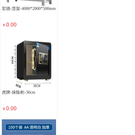
布线设备
网络存储
磁带机
磁带库
不间
宏德-货架-4000*2000*500mm
防火墙
磁盘阵列配件-扩展柜
磁盘阵列配件-
0.00
交换机配件-堆叠电缆
交换机配件-光模块
光
￥
服务器配件-HBA卡
服务器配件-RAID卡
服务
其他服务器设备
服务器配件
塔式服务器整机
其他一般输入设备
HUB/集线器
网卡
机顶
鼠标
显卡
固态硬盘
内存
CPU
手写板
散热器
存储卡
硬盘
电脑包
鼠标/键盘
掌上电脑
小型计算机
中型计算机
触控一体
双网隔离计算机
安全计算机
工作站
台式一
色带
墨盒
其他数码设备
特殊照相机
专
虎牌-保险柜-30cm
户外器材
运动相机
单反配件
镜头
拍立
摄像机
数码照相机
其他影音设备
便携式扩
0.00
￥
录音笔
其他销毁设备
综合销毁设备
芯片粉
喷墨多功能一体机
激光多功能一体机
其他文
速印机
高拍仪
速录笔
扫描仪
传真机